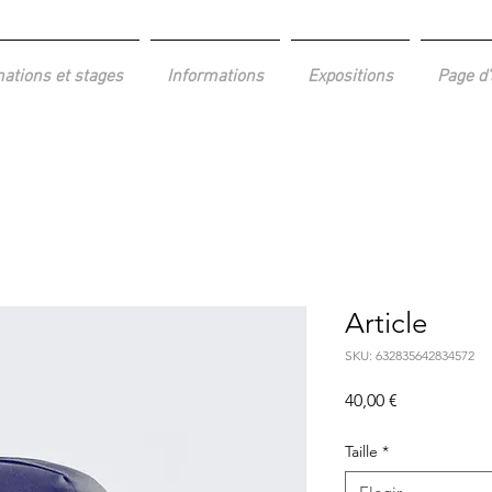
ations et stages
Informations
Expositions
Page d'
Article
SKU: 632835642834572
Precio
40,00 €
Taille
*